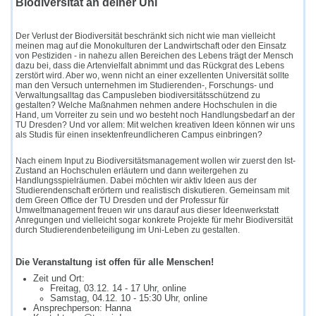
Biodiversität an deiner Uni
Der Verlust der Biodiversität beschränkt sich nicht wie man vielleicht
meinen mag auf die Monokulturen der Landwirtschaft oder den Einsatz
von Pestiziden - in nahezu allen Bereichen des Lebens trägt der Mensch
dazu bei, dass die Artenvielfalt abnimmt und das Rückgrat des Lebens
zerstört wird. Aber wo, wenn nicht an einer exzellenten Universität sollte
man den Versuch unternehmen im Studierenden-, Forschungs- und
Verwaltungsalltag das Campusleben biodiversitätsschützend zu
gestalten? Welche Maßnahmen nehmen andere Hochschulen in die
Hand, um Vorreiter zu sein und wo besteht noch Handlungsbedarf an der
TU Dresden? Und vor allem: Mit welchen kreativen Ideen können wir uns
als Studis für einen insektenfreundlicheren Campus einbringen?
Nach einem Input zu Biodiversitätsmanagement wollen wir zuerst den Ist-
Zustand an Hochschulen erläutern und dann weitergehen zu
Handlungsspielräumen. Dabei möchten wir aktiv Ideen aus der
Studierendenschaft erörtern und realistisch diskutieren. Gemeinsam mit
dem Green Office der TU Dresden und der Professur für
Umweltmanagement freuen wir uns darauf aus dieser Ideenwerkstatt
Anregungen und vielleicht sogar konkrete Projekte für mehr Biodiversität
durch Studierendenbeteiligung im Uni-Leben zu gestalten.
Die Veranstaltung ist offen für alle Menschen!
Zeit und Ort:
Freitag, 03.12. 14 - 17 Uhr, online
Samstag, 04.12. 10 - 15:30 Uhr, online
Ansprechperson: Hanna