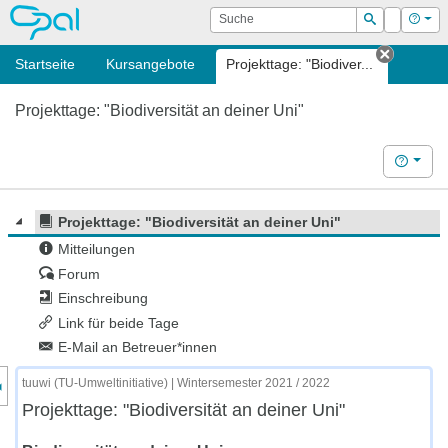
OPAL
Suche
Login
Hilf
Suchen
Startseite
Kursangebote
Projekttage: "Biodiver...
Tab sch
Projekttage: "Biodiversität an deiner Uni"
Hilfe
Projekttage: "Biodiversität an deiner Uni"
Mitteilungen
Forum
Einschreibung
Link für beide Tage
E-Mail an Betreuer*innen
nzeige des Kursmenüs
tuuwi (TU-Umweltinitiative) | Wintersemester 2021 / 2022
Projekttage: "Biodiversität an deiner Uni"