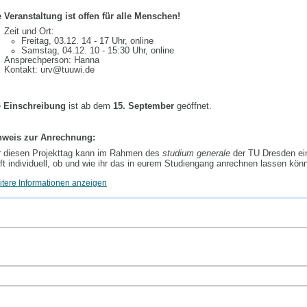
e Veranstaltung ist offen für alle Menschen!
Zeit und Ort:
Freitag, 03.12. 14 - 17 Uhr, online
Samstag, 04.12. 10 - 15:30 Uhr, online
Ansprechperson: Hanna
Kontakt: urv@tuuwi.de
e
Einschreibung
ist ab dem
15. September
geöffnet.
nweis zur Anrechnung:
r diesen Projekttag kann im Rahmen des
studium generale
der TU Dresden ei
ft individuell, ob und wie ihr das in eurem Studiengang anrechnen lassen könn
tere Informationen anzeigen