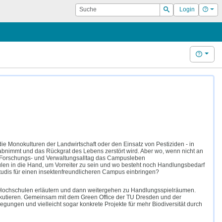
Suche
Hilf
Login
Suchen
Hilfe
 die Monokulturen der Landwirtschaft oder den Einsatz von Pestiziden - in
 abnimmt und das Rückgrat des Lebens zerstört wird. Aber wo, wenn nicht an
, Forschungs- und Verwaltungsalltag das Campusleben
n in die Hand, um Vorreiter zu sein und wo besteht noch Handlungsbedarf
tudis für einen insektenfreundlicheren Campus einbringen?
n Hochschulen erläutern und dann weitergehen zu Handlungsspielräumen.
diskutieren. Gemeinsam mit dem Green Office der TU Dresden und der
gungen und vielleicht sogar konkrete Projekte für mehr Biodiversität durch