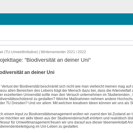
ließen
wi (TU-Umweltinitiative) | Wintersemester 2021 / 2022
ojekttage: "Biodiversität an deiner Uni"
odiversität an deiner Uni
 Verlust der Biodiversität beschränkt sich nicht wie man vielleicht meinen mag auf
ezu allen Bereichen des Lebens trägt der Mensch dazu bei, dass die Artenvielfalt
er exzellenten Universität sollte man den Versuch unternehmen im Studierenden-
diversitätsschützend zu gestalten? Welche Maßnahmen nehmen andere Hochschule
der TU Dresden? Und vor allem: Mit welchen kreativen Ideen können wir uns als S
h einem Input zu Biodiversitätsmanagement wollen wir zuerst den Ist-Zustand a
ei möchten wir aktiv Ideen aus der Studierendenschaft erörtern und realistisch 
fessur für Umweltmanagement freuen wir uns darauf aus dieser Ideenwerkstatt Anre
dierendenbeteiligung im Uni-Leben zu gestalten.