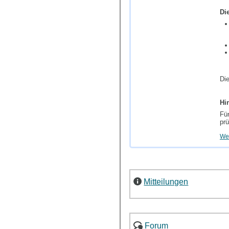
Di
Di
Hi
Fü
prü
Wei
Mitteilungen
Forum