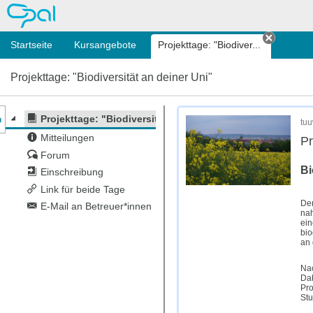
OPAL
Startseite
Kursangebote
Projekttage: "Biodiver...
Tab sch
Projekttage: "Biodiversität an deiner Uni"
nzeige des Kursmenüs
Projekttage: "Biodiversität an deiner Uni"
tuu
Mitteilungen
Pr
Forum
Bi
Einschreibung
Link für beide Tage
Der
E-Mail an Betreuer*innen
nah
ein
bio
an 
Nac
Dab
Pro
Stu