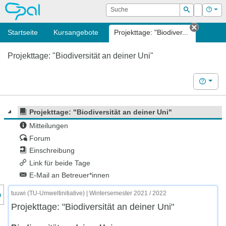
OPAL
Suche
Login
Hilf
Suchen
Startseite
Kursangebote
Projekttage: "Biodiver...
Tab sch
Projekttage: "Biodiversität an deiner Uni"
Hilfe
Projekttage: "Biodiversität an deiner Uni"
Mitteilungen
Forum
Einschreibung
Link für beide Tage
E-Mail an Betreuer*innen
nzeige des Kursmenüs
tuuwi (TU-Umweltinitiative) | Wintersemester 2021 / 2022
Projekttage: "Biodiversität an deiner Uni"