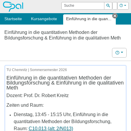
OPAL
Suche
Login
Hilf
Suchen
Startseite
Kursangebote
Einführung in die quan...
Tab sc
Einführung in die quantitativen Methoden der
Bildungsforschung & Einführung in die qualitativen Meth
Hilfe
TU Chemnitz | Sommersemester 2026
Einführung in die quantitativen Methoden der
Bildungsforschung & Einführung in die qualitativen
Meth
Dozent: Prof. Dr. Robert Kreitz
Zeiten und Raum:
Dienstag, 13:45 - 15:15 Uhr, Einführung in die
quantitativen Methoden der Bildungsforschung,
Raum:
C10.013 (alt: 2/N013)