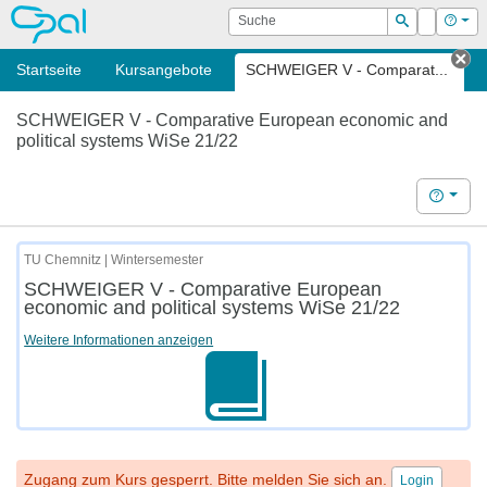
OPAL
Suche
Login
Hilf
Suchen
Startseite
Kursangebote
SCHWEIGER V - Comparat...
Ta
SCHWEIGER V - Comparative European economic and
political systems WiSe 21/22
Hilfe
TU Chemnitz | Wintersemester
SCHWEIGER V - Comparative European
economic and political systems WiSe 21/22
Weitere Informationen anzeigen
Zugang zum Kurs gesperrt. Bitte melden Sie sich an.
Login