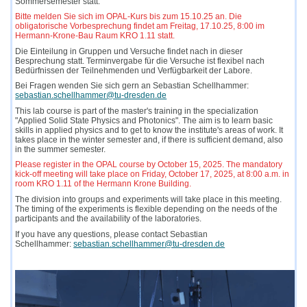
Sommersemester statt.
Bitte melden Sie sich im OPAL-Kurs bis zum 15.10.25 an. Die
obligatorische Vorbesprechung findet am Freitag, 17.10.25, 8:00 im
Hermann-Krone-Bau Raum KRO 1.11 statt.
Die Einteilung in Gruppen und Versuche findet nach in dieser
Besprechung statt. Terminvergabe für die Versuche ist flexibel nach
Bedürfnissen der Teilnehmenden und Verfügbarkeit der Labore.
Bei Fragen wenden Sie sich gern an Sebastian Schellhammer:
sebastian.schellhammer@tu-dresden.de
This lab course is part of the master's training in the specialization
"Applied Solid State Physics and Photonics". The aim is to learn basic
skills in applied physics and to get to know the institute's areas of work. It
takes place in the winter semester and, if there is sufficient demand, also
in the summer semester.
Please register in the OPAL course by October 15, 2025. The mandatory
kick-off meeting will take place on Friday, October 17, 2025, at 8:00 a.m. in
room KRO 1.11 of the Hermann Krone Building.
The division into groups and experiments will take place in this meeting.
The timing of the experiments is flexible depending on the needs of the
participants and the availability of the laboratories.
If you have any questions, please contact Sebastian
Schellhammer:
sebastian.schellhammer@tu-dresden.de