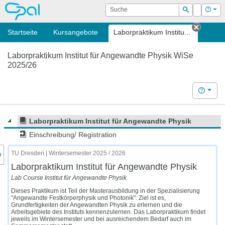
OPAL
Suche
Login
Hilf
Suchen
Startseite
Kursangebote
Laborpraktikum Institu...
Tab sc
Laborpraktikum Institut für Angewandte Physik WiSe
2025/26
Hilfe
Laborpraktikum Institut für Angewandte Physik
Einschreibung/ Registration
nzeige des Kursmenüs
TU Dresden | Wintersemester 2025 / 2026
Laborpraktikum Institut für Angewandte Physik
Lab Course Institut für Angewandte Physik
Dieses Praktikum ist Teil der Masterausbildung in der Spezialisierung
"Angewandte Festkörperphysik und Photonik". Ziel ist es,
Grundfertigkeiten der Angewandten Physik zu erlernen und die
Arbeitsgebiete des Instituts kennenzulernen. Das Laborpraktikum findet
jeweils im Wintersemester und bei ausreichendem Bedarf auch im