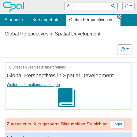
OPAL
Suche
Login
Hilf
Suchen
Startseite
Kursangebote
Global Perspectives in...
Tab sc
Global Perspectives in Spatial Development
Hilfe
TU Dresden | semesterübergreifend
Global Perspectives in Spatial Development
Weitere Informationen anzeigen
Zugang zum Kurs gesperrt. Bitte melden Sie sich an.
Login