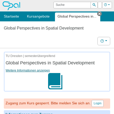
OPAL
Suche
Login
Hilf
Suchen
Startseite
Kursangebote
Global Perspectives in...
Tab sc
Global Perspectives in Spatial Development
Hilfe
TU Dresden | semesterübergreifend
Global Perspectives in Spatial Development
Weitere Informationen anzeigen
Zugang zum Kurs gesperrt. Bitte melden Sie sich an.
Login