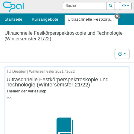
OPAL
Suche
Login
Hilf
Suchen
Startseite
Kursangebote
Ultraschnelle Festkörp...
Tab sc
Ultraschnelle Festkörperspektroskopie und Technologie
(Wintersemster 21/22)
Hilfe
TU Dresden | Wintersemester 2021 / 2022
Ultraschnelle Festkörperspektroskopie und
Technologie (Wintersemster 21/22)
Themen der Vorlesung:
tbd