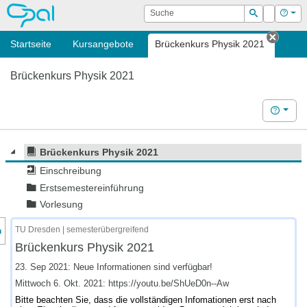
OPAL
Suche
Login
Hilf
Suchen
Startseite
Kursangebote
Brückenkurs Physik 2021
Tab s
Brückenkurs Physik 2021
Hilfe
Brückenkurs Physik 2021
Einschreibung
Erstsemestereinführung
Vorlesung
nzeige des Kursmenüs
TU Dresden | semesterübergreifend
Brückenkurs Physik 2021
23. Sep 2021: Neue Informationen sind verfügbar!
Mittwoch 6. Okt. 2021: https://youtu.be/ShUeD0n--Aw
Bitte beachten Sie, dass die vollständigen Infomationen erst nach