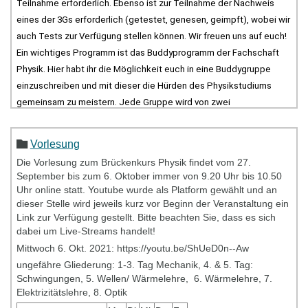
Teilnahme erforderlich. Ebenso ist zur Teilnahme der Nachweis 
eines der 3Gs erforderlich (getestet, genesen, geimpft), wobei wir 
auch Tests zur Verfügung stellen können. Wir freuen uns auf euch! 
Ein wichtiges Programm ist das Buddyprogramm der Fachschaft 
Physik. Hier habt ihr die Möglichkeit euch in eine Buddygruppe 
einzuschreiben und mit dieser die Hürden des Physikstudiums 
gemeinsam zu meistern. Jede Gruppe wird von zwei 
studentischen Buddies und einem bzw. einer ProffessorIn der 
Physik betreut. Schreibt euch doch schonmal in den Opalkurs 
Vorlesung
https://bildungsportal.sachsen.de/opal/auth/RepositoryE
(
Die Vorlesung zum Brückenkurs Physik findet vom 27.
ein - in der Mitte der ESE werden wir die Einschreibung in die 
September bis zum 6. Oktober immer von 9.20 Uhr bis 10.50
Gruppen öffnen. Also dann: Bleibt sicher und bis bald!
Uhr online statt. Youtube wurde als Platform gewählt und an
dieser Stelle wird jeweils kurz vor Beginn der Veranstaltung ein
Link zur Verfügung gestellt. Bitte beachten Sie, dass es sich
dabei um Live-Streams handelt!
Mittwoch 6. Okt. 2021: https://youtu.be/ShUeD0n--Aw
ungefähre Gliederung: 1-3. Tag Mechanik, 4. & 5. Tag:
Schwingungen, 5. Wellen/ Wärmelehre, 6. Wärmelehre, 7.
Elektrizitätslehre, 8. Optik