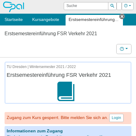
OPAL
Suche
Login
Hilf
Suchen
Startseite
Kursangebote
Erstsemestereinführung...
Tab s
Erstsemestereinführung FSR Verkehr 2021
Hilfe
TU Dresden | Wintersemester 2021 / 2022
Erstsemestereinführung FSR Verkehr 2021
Zugang zum Kurs gesperrt. Bitte melden Sie sich an.
Login
Informationen zum Zugang