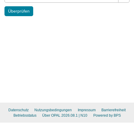
Pass
Überprüfen
Datenschutz
Nutzungsbedingungen
Impressum
Barrierefreiheit
Betriebsstatus
Über OPAL 2026.08.1
| N10
Powered by BPS