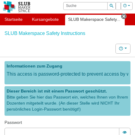
OPAL
Suche
Login
Hilf
Suchen
Startseite
Kursangebote
SLUB Makerspace Safety...
Tab 
SLUB Makerspace Safety Instructions
Hilfe
Informationen zum Zugang
This access is password-protected to prevent access by web c
Dieser Bereich ist mit einem Passwort geschützt.
Bitte geben Sie hier das Passwort ein, welches Ihnen von Ihrem
Dozenten mitgeteilt wurde. (An dieser Stelle wird NICHT Ihr
persönliches Login-Passwort benötigt!)
Passwort