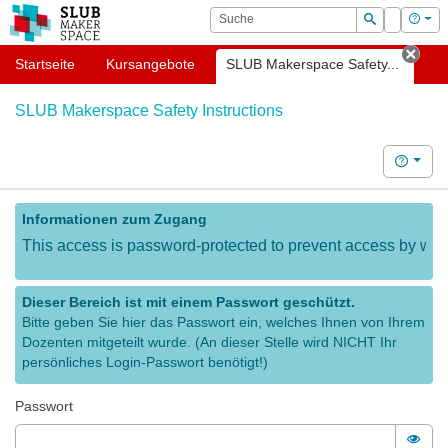
OPAL
Suche
Login
Hilf
Suchen
Startseite
Kursangebote
SLUB Makerspace Safety...
Tab 
SLUB Makerspace Safety Instructions
Hilfe
Informationen zum Zugang
This access is password-protected to prevent access by web c
Dieser Bereich ist mit einem Passwort geschützt.
Bitte geben Sie hier das Passwort ein, welches Ihnen von Ihrem
Dozenten mitgeteilt wurde. (An dieser Stelle wird NICHT Ihr
persönliches Login-Passwort benötigt!)
Passwort