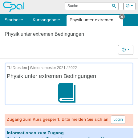
OPAL
Suche
Login
Hilf
Suchen
Startseite
Kursangebote
Physik unter extremen ...
Tab sc
Physik unter extremen Bedingungen
Hilfe
TU Dresden | Wintersemester 2021 / 2022
Physik unter extremen Bedingungen
Zugang zum Kurs gesperrt. Bitte melden Sie sich an.
Login
Informationen zum Zugang