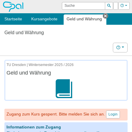
OPAL
Suche
Login
Hilf
Suchen
Startseite
Kursangebote
Geld und Währung
Tab schlie
Geld und Währung
Hilfe
TU Dresden | Wintersemester 2025 / 2026
Geld und Währung
Zugang zum Kurs gesperrt. Bitte melden Sie sich an.
Login
Informationen zum Zugang