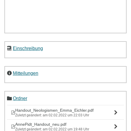
Allen Studierenden, die laut Studienordnung
NICHT
regulär
das Seminar „Wissenschaftliches Arbeiten“ absolvieren
müssen, bietet das institutseigene Tutorienprogramm auch in
diesem Wintersemester wieder das
Tutorium zum
wissenschaftlichen Arbeiten
an. In einer Sitzung erhalten die
Studierenden einen ersten Einblick in die Thematik und
erfahren, welche sachlogischen, stilistischen sowie formalen
Kriterien es bei der Anfertigung einer wissenschaftlichen
Einschreibung
Hausarbeit / eines wissenschaftlichen Referats zu beachten
gilt. Weitere Informationen finden Sie in der PDF unter
Ordner/Termine TUT WA WS 2021-22.
Mitteilungen
Ordner
Handout_Neologismen_Emma_Eichler.pdf
Zuletzt geändert: am 02.02.2022 um 22:03 Uhr
AnnePidt_Handout_neu.pdf
Zuletzt geändert: am 02.02.2022 um 19:48 Uhr