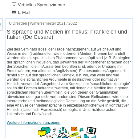
Virtuelles Sprechzimmer
E-Mail
nzeige des Kursmenüs
TU Dresden | Wintersemester 2021 / 2022
S Sprache und Medien im Fokus: Frankreich und
Italien (De Cesare)
Ziel des Seminars ist es, der Frage nachzugehen, auf welche Art und
Weise in den (traditionellen wie modernen) Medien Themen behandelt
werden, die mit sprachlichen Phänomenen verknüpft sind (z. B. Strategien
der sprachlichen Inklusion, das Bewahren der Minderheitensprachen oder
der Sprachen, die im Aussterben begriffen sind, oder der Umgang mit
Fremdwörtern, vor allem den Anglizismen). Ein besonderes Augenmerk
richtet sich auf den sprachlichen Kontext, d.h. wo, von wem und wie
werden die sprachlichen Argumente in deskriptiver oder normativer
Hinsicht verwendet. Ausgehend vom Konzept der ‘sprachlichen Ideologie’
sollen die Formen betrachtet werden, mit denen die Medien ihre eigenen
sprachlichen Normen übermitteln, die von denen der Grammatiken
abweichen oder gar nicht vorhanden sind. Diesen Reflexionen wird eine
theoretische und methodologische Darstellung an die Seite gestellt, die
eine Analyse der Mediensprache in einzelsprachlicher wie in kontrastiver
Hinsicht (Italienisch-Französisch) ermöglicht. Unterrichtssprachen:
Italienisch und Französisch
Weitere Informationen anzeigen