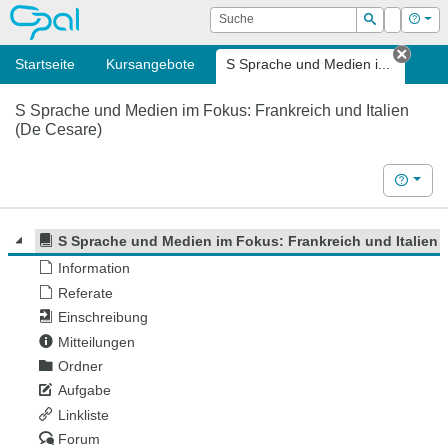
OPAL
Suche
Login
Hilf
Suchen
Startseite
Kursangebote
S Sprache und Medien i...
Tab s
S Sprache und Medien im Fokus: Frankreich und Italien
(De Cesare)
Hilfe
S Sprache und Medien im Fokus: Frankreich und Italien 
Information
Referate
Einschreibung
Mitteilungen
Ordner
Aufgabe
Linkliste
Forum