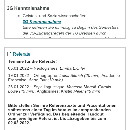
3G Kenntnisnahme
Geistes- und Sozialwissenschaften:
3G-Kenntnisnahme
Bitte nehmen Sie einmalig zu Beginn des Semesters
die 3G-Zugangsregeln der TU Dresden durch
Ausfüllen des Fragebogens zur Kenntnis, welcher im
OPAL-Kurs
https://bildungsportal.sachsen.de/opal/auth/Reposito
Referate
des Bereichs Geistes- und Sozialwissenschaften über
den Button "Erklärung abgeben" geöffnet wird.
Lehramt:
3G-Kenntnisnahme
Bitte nehmen Sie einmalig zu Beginn des Semesters
die 3G-Zugangsregeln der TU Dresden durch
Ausfüllen des Fragebogens zur Kenntnis, welcher im
OPAL-Kurs
https://bildungsportal.sachsen.de/opal/auth/Reposito
für das Lehramt über den Button "Erklärung abgeben"
geöffnet wird.
Tutorium zum wissenschaftlichen Arbeiten