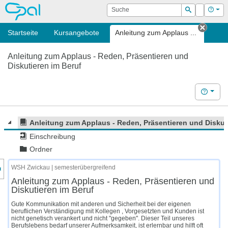
OPAL
Suche
Login
Hilf
Suchen
Startseite
Kursangebote
Anleitung zum Applaus ...
Tab s
Anleitung zum Applaus - Reden, Präsentieren und
Diskutieren im Beruf
Hilfe
Anleitung zum Applaus - Reden, Präsentieren und Diskut
Einschreibung
Ordner
nzeige des Kursmenüs
WSH Zwickau | semesterübergreifend
Anleitung zum Applaus - Reden, Präsentieren und
Diskutieren im Beruf
Gute Kommunikation mit anderen und Sicherheit bei der eigenen
beruflichen Verständigung mit Kollegen , Vorgesetzten und Kunden ist
nicht genetisch verankert und nicht "gegeben". Dieser Teil unseres
Berufslebens bedarf unserer Aufmerksamkeit, ist erlernbar und hilft oft