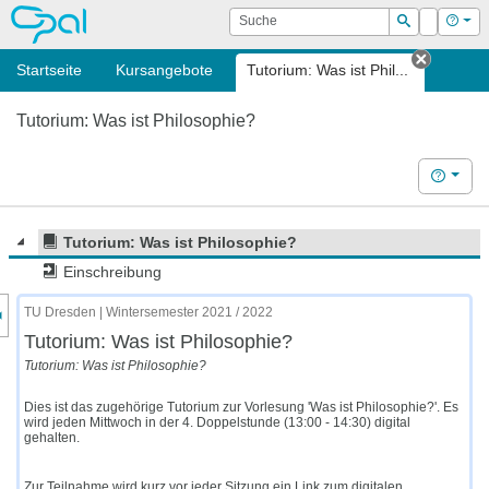
OPAL
Suche
Login
Hilf
Suchen
Startseite
Kursangebote
Tutorium: Was ist Phil...
Tab sch
Tutorium: Was ist Philosophie?
Hilfe
Tutorium: Was ist Philosophie?
Einschreibung
nzeige des Kursmenüs
TU Dresden | Wintersemester 2021 / 2022
Tutorium: Was ist Philosophie?
Tutorium: Was ist Philosophie?
Dies ist das zugehörige Tutorium zur Vorlesung 'Was ist Philosophie?'. Es
wird jeden Mittwoch in der 4. Doppelstunde (13:00 - 14:30) digital
gehalten.
Zur Teilnahme wird kurz vor jeder Sitzung ein Link zum digitalen