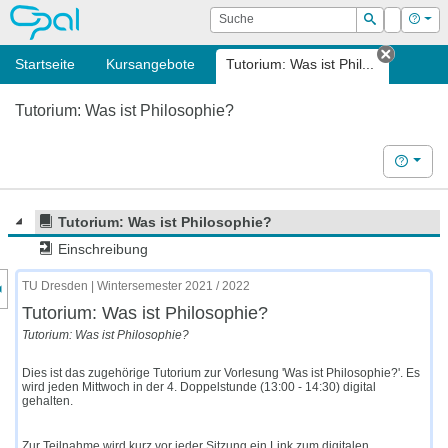
OPAL
Suche
Login
Hilf
Suchen
Startseite
Kursangebote
Tutorium: Was ist Phil...
Tab sch
Tutorium: Was ist Philosophie?
Hilfe
Tutorium: Was ist Philosophie?
Einschreibung
nzeige des Kursmenüs
TU Dresden | Wintersemester 2021 / 2022
Tutorium: Was ist Philosophie?
Tutorium: Was ist Philosophie?
Dies ist das zugehörige Tutorium zur Vorlesung 'Was ist Philosophie?'. Es
wird jeden Mittwoch in der 4. Doppelstunde (13:00 - 14:30) digital
gehalten.
Zur Teilnahme wird kurz vor jeder Sitzung ein Link zum digitalen