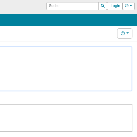
Suche
Hilf
Login
Suchen
Hilfe