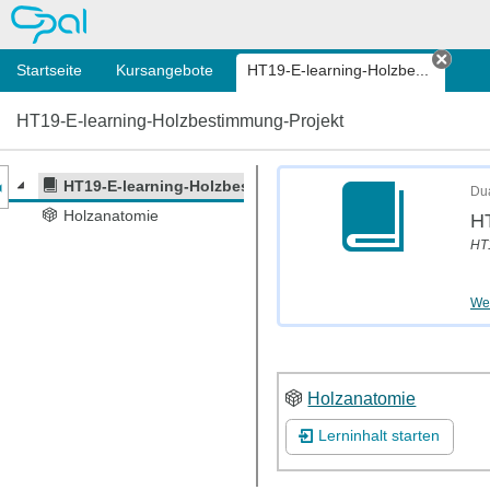
OPAL
Startseite
Kursangebote
HT19-E-learning-Holzbe...
Tab s
HT19-E-learning-Holzbestimmung-Projekt
nzeige des Kursmenüs
HT19-E-learning-Holzbestimmung-Projekt
Dua
Holzanatomie
HT
HT
Wei
Holzanatomie
Lerninhalt starten