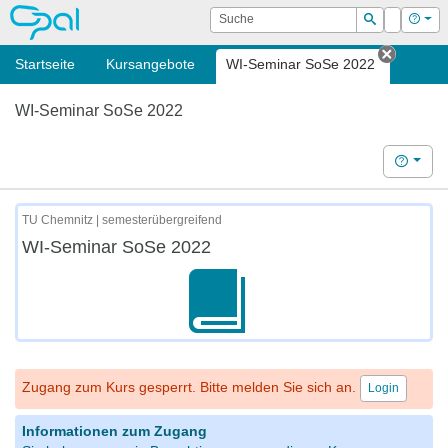
OPAL
Suche
Login
Hilf
Suchen
Startseite
Kursangebote
WI-Seminar SoSe 2022
Tab sch
WI-Seminar SoSe 2022
Hilfe
TU Chemnitz | semesterübergreifend
WI-Seminar SoSe 2022
Zugang zum Kurs gesperrt. Bitte melden Sie sich an.
Login
Informationen zum Zugang