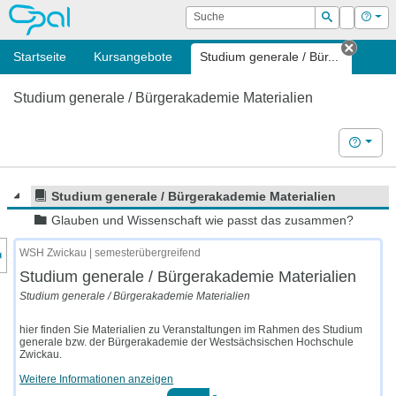
OPAL
Suche
Login
Hilf
Suchen
Startseite
Kursangebote
Studium generale / Bür...
Tab sc
Studium generale / Bürgerakademie Materialien
Hilfe
Studium generale / Bürgerakademie Materialien
Glauben und Wissenschaft wie passt das zusammen?
nzeige des Kursmenüs
WSH Zwickau | semesterübergreifend
Studium generale / Bürgerakademie Materialien
Studium generale / Bürgerakademie Materialien
hier finden Sie Materialien zu Veranstaltungen im Rahmen des Studium
generale bzw. der Bürgerakademie der Westsächsischen Hochschule
Zwickau.
Weitere Informationen anzeigen