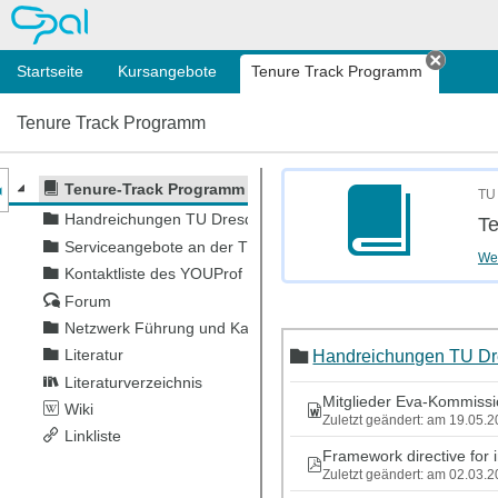
OPAL
Startseite
Kursangebote
Tenure Track Programm
Tab sc
Tenure Track Programm
nzeige des Kursmenüs
Tenure-Track Programm TU Dresden / YOUProf-Program
TU 
Handreichungen TU Dresden
T
Serviceangebote an der TU Dresden / Services TU Dresden
Wei
Kontaktliste des YOUProf Programms TUD
Forum
Netzwerk Führung und Karriere in der Wissenschaft
Handreichungen TU D
Literatur
Literaturverzeichnis
Mitglieder Eva-Kommiss
Wiki
Zuletzt geändert: am 19.05.
Linkliste
Framework directive for i
Zuletzt geändert: am 02.03.