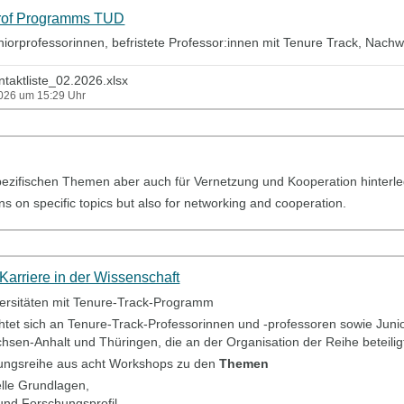
Prof Programms TUD
 Juniorprofessorinnen, befristete Professor:innen mit Tenure Track, Na
ktliste_02.2026.xlsx
2026 um 15:29 Uhr
pezifischen Themen aber auch für Vernetzung und Kooperation hinterl
s on specific topics but also for networking and cooperation.
arriere in der Wissenschaft
versitäten mit Tenure-Track-Programm
chtet sich an Tenure-Track-Professorinnen und -professoren sowie Jun
hsen-Anhalt und Thüringen, die an der Organisation der Reihe beteiligt
ltungsreihe aus acht Workshops zu den
Themen
nelle Grundlagen,
nd Forschungsprofil,