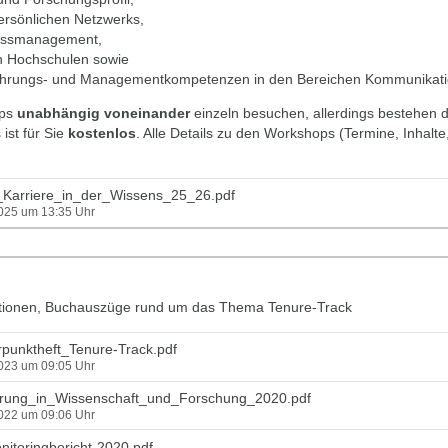
ersönlichen Netzwerks,
ressmanagement,
an Hochschulen sowie
ührungs- und Managementkompetenzen in den Bereichen Kommunikatio
ops
unabhängig voneinander
einzeln besuchen, allerdings bestehen 
ist für Sie
kostenlos
. Alle Details zu den Workshops (Termine, Inhalt
Karriere_in_der_Wissens_25_26.pdf
2025 um 13:35 Uhr
ikationen, Buchauszüge rund um das Thema Tenure-Track
unktheft_Tenure-Track.pdf
2023 um 09:05 Uhr
hrung_in_Wissenschaft_und_Forschung_2020.pdf
2022 um 09:06 Uhr
toringbericht-2020.pdf