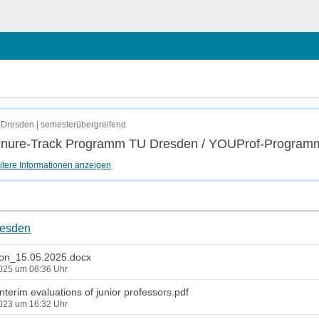
hließen
m
Dresden | semesterübergreifend
enure-Track Programm TU Dresden / YOUProf-Program
tere Informationen anzeigen
resden
ion_15.05.2025.docx
2025 um 08:36 Uhr
nterim evaluations of junior professors.pdf
2023 um 16:32 Uhr