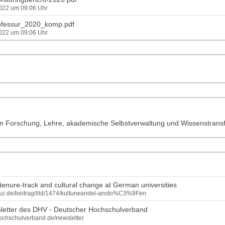
2022 um 09:06 Uhr
ofessur_2020_komp.pdf
2022 um 09:06 Uhr
 Forschung, Lehre, akademische Selbstverwaltung und Wissenstrans
f tenure-track and cultural change at German universities
.duz.de/beitrag/!/id/1474/kulturwandel-ansto%C3%9Fen
letter des DHV - Deutscher Hochschulverband
hochschulverband.de/newsletter