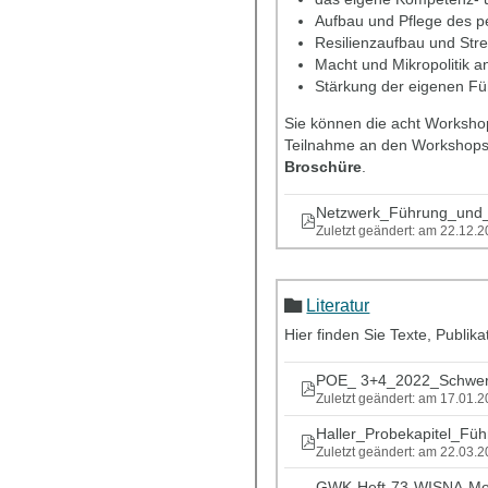
Aufbau und Pflege des p
Resilienzaufbau und St
Macht und Mikropolitik 
Stärkung der eigenen F
Sie können die acht Worksh
Teilnahme an den Workshops 
Broschüre
.
Netzwerk_Führung_und_
Zuletzt geändert: am 22.12.
Literatur
Hier finden Sie Texte, Publ
POE_ 3+4_2022_Schwerp
Zuletzt geändert: am 17.01.
Haller_Probekapitel_Fü
Zuletzt geändert: am 22.03.
GWK-Heft-73-WISNA-Moni