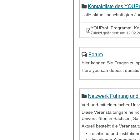
Kontaktliste des YOU
- alle aktuell beschäftigten
YOUProf_Programm_Konta
Zuletzt geändert: am 12.02.
Forum
Hier können Sie Fragen zu s
Here you can deposit question
Netzwerk Führung und K
Verbund mitteldeutscher Uni
Diese Veranstaltungsreihe ri
Universitäten in Sachsen, Sac
Aktuell besteht die Veransta
rechtliche und institutio
das eigene Kompetenz- u