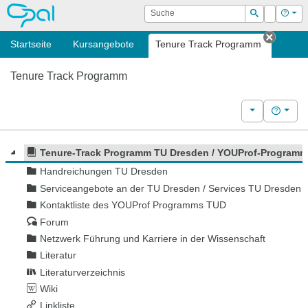
OPAL
Suche
Login
Hilf
Suchen
Startseite
Kursangebote
Tenure Track Programm
Tab sc
Tenure Track Programm
Weitere Kurs
Hilfe
Tenure-Track Programm TU Dresden / YOUProf-Program
Handreichungen TU Dresden
Serviceangebote an der TU Dresden / Services TU Dresden
Kontaktliste des YOUProf Programms TUD
Forum
Netzwerk Führung und Karriere in der Wissenschaft
Literatur
Literaturverzeichnis
Wiki
Linkliste