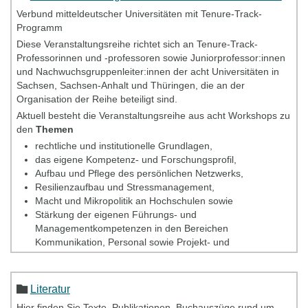
Verbund mitteldeutscher Universitäten mit Tenure-Track-
Programm
Diese Veranstaltungsreihe richtet sich an Tenure-Track-
Professorinnen und -professoren sowie Juniorprofessor:innen
und Nachwuchsgruppenleiter:innen der acht Universitäten in
Sachsen, Sachsen-Anhalt und Thüringen, die an der
Organisation der Reihe beteiligt sind.
Aktuell besteht die Veranstaltungsreihe aus acht Workshops zu
den
Themen
rechtliche und institutionelle Grundlagen,
das eigene Kompetenz- und Forschungsprofil,
Aufbau und Pflege des persönlichen Netzwerks,
Resilienzaufbau und Stressmanagement,
Macht und Mikropolitik an Hochschulen sowie
Stärkung der eigenen Führungs- und
Managementkompetenzen in den Bereichen
Kommunikation, Personal sowie Projekt- und
Zeitmanagement.
Sie können die acht Workshops
unabhängig voneinander
Literatur
einzeln besuchen, allerdings bestehen die meisten Workshops
aus mehreren Einzelterminen. Die Teilnahme an den
Hier finden Sie Texte, Publikationen, Buchauszüge rund um