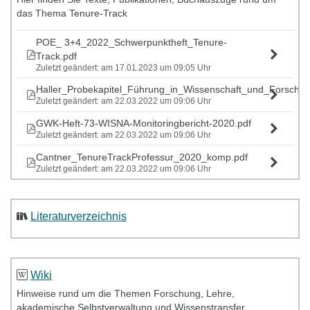
Workshops ist für Sie
kostenlos
. Alle Details zu den
das Thema Tenure-Track
Workshops (Termine, Inhalte, Trainerinnen/Trainer) entnehmen
Sie bitte der
angehängten Broschüre
.
POE_ 3+4_2022_Schwerpunktheft_Tenure-
Track.pdf
Zuletzt geändert: am 17.01.2023 um 09:05 Uhr
Netzwerk_Führung_und_Karriere_in_der_Wissens_25_26.pdf
Zuletzt geändert: am 22.12.2025 um 13:35 Uhr
Haller_Probekapitel_Führung_in_Wissenschaft_und_Forschu
Zuletzt geändert: am 22.03.2022 um 09:06 Uhr
GWK-Heft-73-WISNA-Monitoringbericht-2020.pdf
Zuletzt geändert: am 22.03.2022 um 09:06 Uhr
Cantner_TenureTrackProfessur_2020_komp.pdf
Zuletzt geändert: am 22.03.2022 um 09:06 Uhr
Literaturverzeichnis
Wiki
Hinweise rund um die Themen Forschung, Lehre,
akademische Selbstverwaltung und Wissenstransfer.