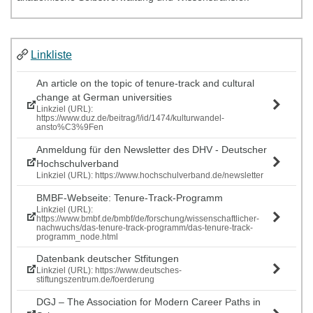
Linkliste
An article on the topic of tenure-track and cultural
change at German universities
Linkziel (URL):
https://www.duz.de/beitrag/!/id/1474/kulturwandel-
ansto%C3%9Fen
Anmeldung für den Newsletter des DHV - Deutscher
Hochschulverband
Linkziel (URL): https://www.hochschulverband.de/newsletter
BMBF-Webseite: Tenure-Track-Programm
Linkziel (URL):
https://www.bmbf.de/bmbf/de/forschung/wissenschaftlicher-
nachwuchs/das-tenure-track-programm/das-tenure-track-
programm_node.html
Datenbank deutscher Stfitungen
Linkziel (URL): https://www.deutsches-
stiftungszentrum.de/foerderung
DGJ – The Association for Modern Career Paths in