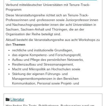
Verbund mitteldeutscher Universitäten mit Tenure-Track-
Programm
Diese Veranstaltungsreihe richtet sich an Tenure-Track-
Professorinnen und -professoren sowie Juniorprofessor:innen
und Nachwuchsgruppenleiter:innen der acht Universitäten in
Sachsen, Sachsen-Anhalt und Thüringen, die an der
Organisation der Reihe beteiligt sind.
Aktuell besteht die Veranstaltungsreihe aus acht Workshops zu
den
Themen
rechtliche und institutionelle Grundlagen,
das eigene Kompetenz- und Forschungsprofil,
Aufbau und Pflege des persönlichen Netzwerks,
Resilienzaufbau und Stressmanagement,
Macht und Mikropolitik an Hochschulen sowie
Stärkung der eigenen Führungs- und
Managementkompetenzen in den Bereichen
Kommunikation, Personal sowie Projekt- und
Zeitmanagement.
Sie können die acht Workshops
unabhängig voneinander
Literatur
einzeln besuchen, allerdings bestehen die meisten Workshops
aus mehreren Einzelterminen. Die Teilnahme an den
Hier finden Sie Texte, Publikationen, Buchauszüge rund um