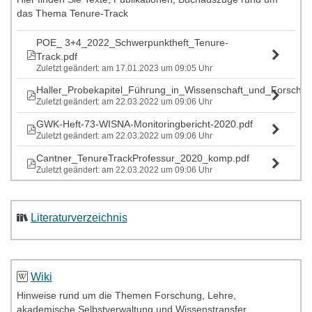
Workshops ist für Sie
kostenlos
. Alle Details zu den
das Thema Tenure-Track
Workshops (Termine, Inhalte, Trainerinnen/Trainer) entnehmen
Sie bitte der
angehängten Broschüre
.
POE_ 3+4_2022_Schwerpunktheft_Tenure-
Track.pdf
Zuletzt geändert: am 17.01.2023 um 09:05 Uhr
Netzwerk_Führung_und_Karriere_in_der_Wissens_25_26.pdf
Zuletzt geändert: am 22.12.2025 um 13:35 Uhr
Haller_Probekapitel_Führung_in_Wissenschaft_und_Forschu
Zuletzt geändert: am 22.03.2022 um 09:06 Uhr
GWK-Heft-73-WISNA-Monitoringbericht-2020.pdf
Zuletzt geändert: am 22.03.2022 um 09:06 Uhr
Cantner_TenureTrackProfessur_2020_komp.pdf
Zuletzt geändert: am 22.03.2022 um 09:06 Uhr
Literaturverzeichnis
Wiki
Hinweise rund um die Themen Forschung, Lehre,
akademische Selbstverwaltung und Wissenstransfer.