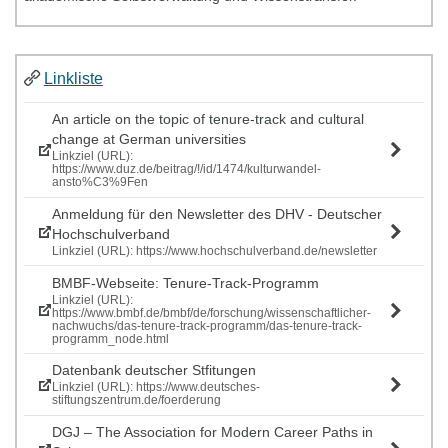
Linkliste
An article on the topic of tenure-track and cultural
change at German universities
Linkziel (URL):
https://www.duz.de/beitrag/!/id/1474/kulturwandel-
ansto%C3%9Fen
Anmeldung für den Newsletter des DHV - Deutscher
Hochschulverband
Linkziel (URL): https://www.hochschulverband.de/newsletter
BMBF-Webseite: Tenure-Track-Programm
Linkziel (URL):
https://www.bmbf.de/bmbf/de/forschung/wissenschaftlicher-
nachwuchs/das-tenure-track-programm/das-tenure-track-
programm_node.html
Datenbank deutscher Stfitungen
Linkziel (URL): https://www.deutsches-
stiftungszentrum.de/foerderung
DGJ – The Association for Modern Career Paths in