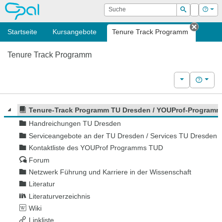
OPAL
Suche
Login
Hilf
Suchen
Startseite
Kursangebote
Tenure Track Programm
Tab sc
Tenure Track Programm
Weitere Kurs
Hilfe
Tenure-Track Programm TU Dresden / YOUProf-Program
Handreichungen TU Dresden
Serviceangebote an der TU Dresden / Services TU Dresden
Kontaktliste des YOUProf Programms TUD
Forum
Netzwerk Führung und Karriere in der Wissenschaft
Literatur
Literaturverzeichnis
Wiki
Linkliste