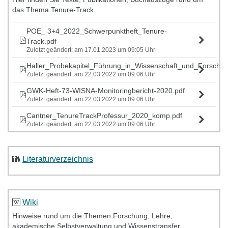
Workshops ist für Sie
kostenlos
. Alle Details zu den
das Thema Tenure-Track
Workshops (Termine, Inhalte, Trainerinnen/Trainer) entnehmen
Sie bitte der
angehängten Broschüre
.
POE_ 3+4_2022_Schwerpunktheft_Tenure-
Track.pdf
Zuletzt geändert: am 17.01.2023 um 09:05 Uhr
Netzwerk_Führung_und_Karriere_in_der_Wissens_25_26.pdf
Zuletzt geändert: am 22.12.2025 um 13:35 Uhr
Haller_Probekapitel_Führung_in_Wissenschaft_und_Forschu
Zuletzt geändert: am 22.03.2022 um 09:06 Uhr
GWK-Heft-73-WISNA-Monitoringbericht-2020.pdf
Zuletzt geändert: am 22.03.2022 um 09:06 Uhr
Cantner_TenureTrackProfessur_2020_komp.pdf
Zuletzt geändert: am 22.03.2022 um 09:06 Uhr
Literaturverzeichnis
Wiki
Hinweise rund um die Themen Forschung, Lehre,
akademische Selbstverwaltung und Wissenstransfer.