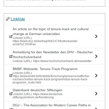
Linkliste
An article on the topic of tenure-track and cultural
change at German universities
Linkziel (URL):
https://www.duz.de/beitrag/!/id/1474/kulturwandel-
ansto%C3%9Fen
Anmeldung für den Newsletter des DHV - Deutscher
Hochschulverband
Linkziel (URL): https://www.hochschulverband.de/newsletter
BMBF-Webseite: Tenure-Track-Programm
Linkziel (URL):
https://www.bmbf.de/bmbf/de/forschung/wissenschaftlicher-
nachwuchs/das-tenure-track-programm/das-tenure-track-
programm_node.html
Datenbank deutscher Stfitungen
Linkziel (URL): https://www.deutsches-
stiftungszentrum.de/foerderung
DGJ – The Association for Modern Career Paths in