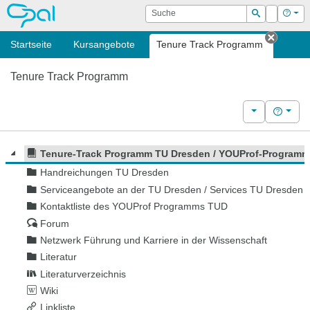
OPAL
Suche
Login
Hilf
Suchen
Startseite
Kursangebote
Tenure Track Programm
Tab sc
Tenure Track Programm
Weitere Kurs
Hilfe
Tenure-Track Programm TU Dresden / YOUProf-Program
Handreichungen TU Dresden
Serviceangebote an der TU Dresden / Services TU Dresden
Kontaktliste des YOUProf Programms TUD
Forum
Netzwerk Führung und Karriere in der Wissenschaft
Literatur
Literaturverzeichnis
Wiki
Linkliste