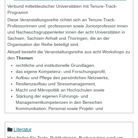
Verbund mitteldeutscher Universitäten mit Tenure-Track-
Programm
Diese Veranstaltungsreihe richtet sich an Tenure-Track-
Professorinnen und -professoren sowie Juniorprofessor:innen
und Nachwuchsgruppenleiter:innen der acht Universitäten in
Sachsen, Sachsen-Anhalt und Thüringen, die an der
Organisation der Reihe beteiligt sind.
Aktuell besteht die Veranstaltungsreihe aus acht Workshops zu
den
Themen
rechtliche und institutionelle Grundlagen,
das eigene Kompetenz- und Forschungsprofil,
Aufbau und Pflege des persönlichen Netzwerks,
Resilienzaufbau und Stressmanagement,
Macht und Mikropolitik an Hochschulen sowie
Stärkung der eigenen Führungs- und
Managementkompetenzen in den Bereichen
Kommunikation, Personal sowie Projekt- und
Zeitmanagement.
Sie können die acht Workshops
unabhängig voneinander
Literatur
einzeln besuchen, allerdings bestehen die meisten Workshops
aus mehreren Einzelterminen. Die Teilnahme an den
Hier finden Sie Texte, Publikationen, Buchauszüge rund um