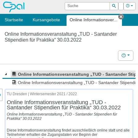
OPAL
Suche
Login
Hilf
Suchen
Startseite
Kursangebote
Online Informationsver...
Tab sc
Online Informationsveranstaltung „TUD - Santander
Stipendien für Praktika“ 30.03.2022
Hilfe
Online Informationsveranstaltung „TUD - Santander Stipe
Online Informationsveranstaltung „TUD - Santander Stipendie
nzeige des Kursmenüs
TU Dresden | Wintersemester 2021 / 2022
Online Informationsveranstaltung „TUD -
Santander Stipendien für Praktika“ 30.03.2022
Online Informationsveranstaltung „TUD - Santander Stipendien für
Praktika“ 30.03.2022
Diese Informationsveranstaltung findet ausschließlich online statt und alle
Teilnehmer erhalten die Zugangsdaten vor Beginn der