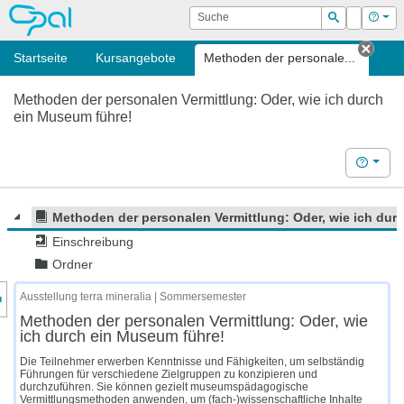
OPAL
Suche
Login
Hilf
Suchen
Startseite
Kursangebote
Methoden der personale...
Tab s
Methoden der personalen Vermittlung: Oder, wie ich durch
ein Museum führe!
Hilfe
Methoden der personalen Vermittlung: Oder, wie ich dur
Einschreibung
Ordner
nzeige des Kursmenüs
Ausstellung terra mineralia | Sommersemester
Methoden der personalen Vermittlung: Oder, wie
ich durch ein Museum führe!
Die Teilnehmer erwerben Kenntnisse und Fähigkeiten, um selbständig
Führungen für verschiedene Zielgruppen zu konzipieren und
durchzuführen. Sie können gezielt museumspädagogische
Vermittlungsmethoden anwenden, um (fach-)wissenschaftliche Inhalte