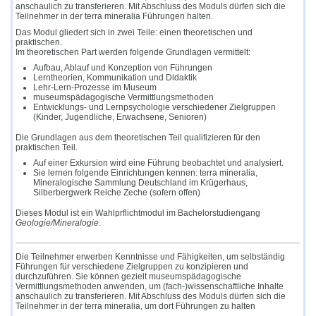
anschaulich zu transferieren. Mit Abschluss des Moduls dürfen sich die
Teilnehmer in der terra mineralia
Führungen halten.
Das Modul gliedert sich in zwei Teile: einen theoretischen und
praktischen.
Im theoretischen Part werden folgende Grundlagen vermittelt:
Aufbau, Ablauf und Konzeption von Führungen
Lerntheorien, Kommunikation und Didaktik
Lehr-Lern-Prozesse im Museum
museumspädagogische Vermittlungsmethoden
Entwicklungs- und Lernpsychologie verschiedener Zielgruppen
(Kinder, Jugendliche, Erwachsene, Senioren)
Die Grundlagen aus dem theoretischen Teil qualifizieren für den
praktischen Teil.
Auf einer Exkursion wird eine Führung beobachtet und analysiert.
Sie lernen folgende Einrichtungen kennen:
terra mineralia,
Mineralogische Sammlung Deutschland im Krügerhaus,
Silberbergwerk Reiche Zeche
(sofern offen)
Dieses Modul ist ein Wahlprflichtmodul im Bachelorstudiengang
Geologie/Mineralogie
.
Die Teilnehmer erwerben Kenntnisse und Fähigkeiten, um selbständig
Führungen für verschiedene Zielgruppen zu konzipieren und
durchzuführen. Sie können gezielt museumspädagogische
Vermittlungsmethoden anwenden, um (fach-)wissenschaftliche Inhalte
anschaulich zu transferieren. Mit Abschluss des Moduls dürfen sich die
Teilnehmer in der terra mineralia, um dort Führungen zu halten