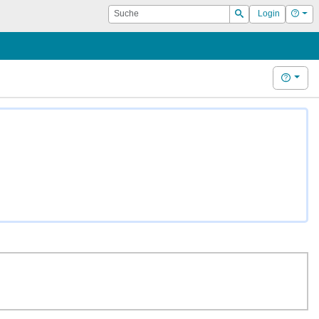
Suche
Hilf
Login
Suchen
Hilfe