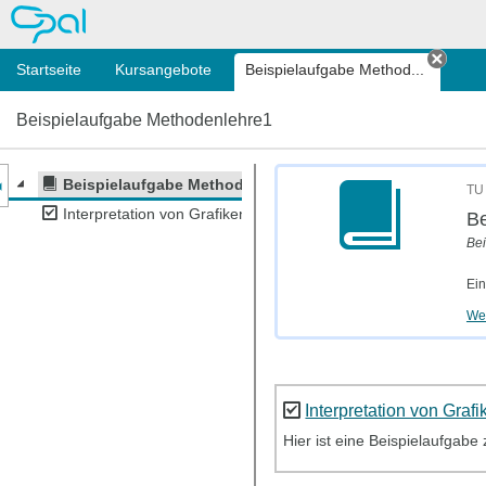
OPAL
Startseite
Kursangebote
Beispielaufgabe Method...
Tab s
Beispielaufgabe Methodenlehre1
nzeige des Kursmenüs
Beispielaufgabe Methodenlehre1
TU 
Interpretation von Grafiken
Be
Be
Ein
Wei
Interpretation von Grafi
Hier ist eine Beispielaufgabe