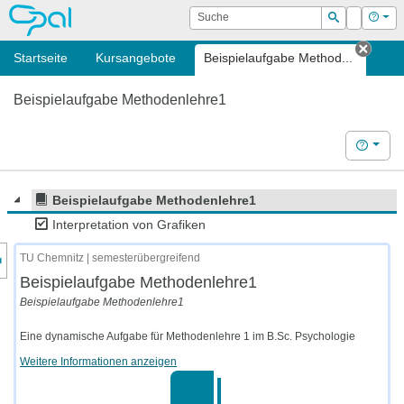
OPAL
Suche
Login
Hilf
Suchen
Startseite
Kursangebote
Beispielaufgabe Method...
Tab s
Beispielaufgabe Methodenlehre1
Hilfe
Beispielaufgabe Methodenlehre1
Interpretation von Grafiken
nzeige des Kursmenüs
TU Chemnitz | semesterübergreifend
Beispielaufgabe Methodenlehre1
Beispielaufgabe Methodenlehre1
Eine dynamische Aufgabe für Methodenlehre 1 im B.Sc. Psychologie
Weitere Informationen anzeigen