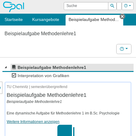
OPAL
Suche
Login
Hilf
Suchen
Startseite
Kursangebote
Beispielaufgabe Method...
Tab s
Beispielaufgabe Methodenlehre1
Hilfe
Beispielaufgabe Methodenlehre1
Interpretation von Grafiken
nzeige des Kursmenüs
TU Chemnitz | semesterübergreifend
Beispielaufgabe Methodenlehre1
Beispielaufgabe Methodenlehre1
Eine dynamische Aufgabe für Methodenlehre 1 im B.Sc. Psychologie
Weitere Informationen anzeigen