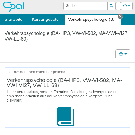
OPAL
Suche
Login
Hilf
Suchen
Startseite
Kursangebote
Verkehrspsychologie (B...
Tab s
Verkehrspsychologie (BA-HP3, VW-VI-582, MA-VWI-VI27,
VW-LL-69)
Hilfe
TU Dresden | semesterübergreifend
Verkehrspsychologie (BA-HP3, VW-VI-582, MA-
VWI-VI27, VW-LL-69)
In der Veranstaltung werden Theorien, Forschungsschwerpunkte und
empirische Arbeiten aus der Verkehrspsychologie vorgestellt und
diskutiert.