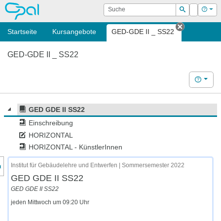
OPAL
Suche
Login
Hilf
Suchen
Startseite
Kursangebote
GED-GDE II _ SS22
Tab schli
GED-GDE II _ SS22
Hilfe
GED GDE II SS22
Einschreibung
HORIZONTAL
HORIZONTAL - KünstlerInnen
nzeige des Kursmenüs
Institut für Gebäudelehre und Entwerfen | Sommersemester 2022
GED GDE II SS22
GED GDE II SS22
jeden Mittwoch um 09:20 Uhr