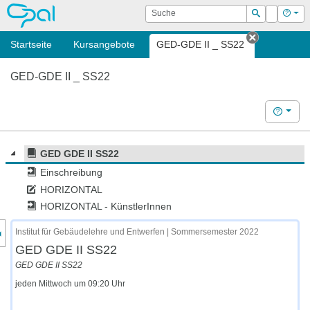
OPAL
Suche
Login
Hilf
Suchen
Startseite
Kursangebote
GED-GDE II _ SS22
Tab schli
GED-GDE II _ SS22
Hilfe
GED GDE II SS22
Einschreibung
HORIZONTAL
HORIZONTAL - KünstlerInnen
nzeige des Kursmenüs
Institut für Gebäudelehre und Entwerfen | Sommersemester 2022
GED GDE II SS22
GED GDE II SS22
jeden Mittwoch um 09:20 Uhr