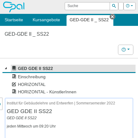
OPAL
Suche
Login
Hilf
Suchen
Startseite
Kursangebote
GED-GDE II _ SS22
Tab schli
GED-GDE II _ SS22
Hilfe
GED GDE II SS22
Einschreibung
HORIZONTAL
HORIZONTAL - KünstlerInnen
nzeige des Kursmenüs
Institut für Gebäudelehre und Entwerfen | Sommersemester 2022
GED GDE II SS22
GED GDE II SS22
jeden Mittwoch um 09:20 Uhr