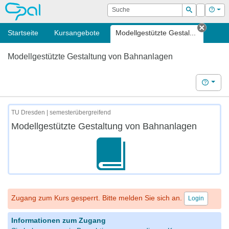
OPAL
Suche
Login
Hilf
Suchen
Startseite
Kursangebote
Modellgestützte Gestal...
Tab sc
Modellgestützte Gestaltung von Bahnanlagen
Hilfe
TU Dresden | semesterübergreifend
Modellgestützte Gestaltung von Bahnanlagen
Zugang zum Kurs gesperrt. Bitte melden Sie sich an.
Login
Informationen zum Zugang