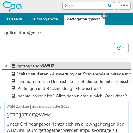
OPAL
Suche
Login
Hilf
Suchen
Startseite
Kursangebote
gettogether@whz
Tab schließ
gettogether@whz
Hilfe
gettogether@WHZ
Vielfalt studieren - Auswertung der Studierendenumfrage mit
Eine barrierefreie Hochschule für Studierende mit chronisch
Prüfungen und Rückmeldung - Gewusst wie!
Nachteilsausgleich? Gibts doch nicht für mich! Oder doch?
nzeige des Kursmenüs
WSH Zwickau | Sommersemester 2022
gettogether@WHZ
Unser Onlineangebot richtet sich an alle Angehörigen der
WHZ. Im Raum gettogether werden Impulsvorträge zu