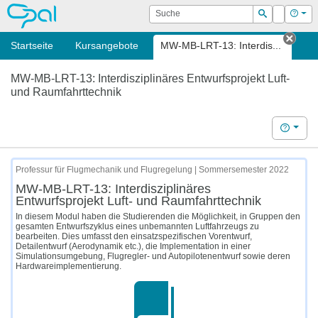
OPAL
Suche
Login
Hilf
Suchen
Startseite
Kursangebote
MW-MB-LRT-13: Interdis...
Tab 
MW-MB-LRT-13: Interdisziplinäres Entwurfsprojekt Luft-
und Raumfahrttechnik
Hilfe
Professur für Flugmechanik und Flugregelung | Sommersemester 2022
MW-MB-LRT-13: Interdisziplinäres
Entwurfsprojekt Luft- und Raumfahrttechnik
In diesem Modul haben die Studierenden die Möglichkeit, in Gruppen den
gesamten Entwurfszyklus eines unbemannten Luftfahrzeugs zu
bearbeiten. Dies umfasst den einsatzspezifischen Vorentwurf,
Detailentwurf (Aerodynamik etc.), die Implementation in einer
Simulationsumgebung, Flugregler- und Autopilotenentwurf sowie deren
Hardwareimplementierung.