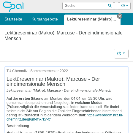
OPAL
Suche
Login
Hilf
Suchen
Startseite
Kursangebote
Lektüreseminar (Makro)...
Tab s
Lektüreseminar (Makro): Marcuse - Der eindimensionale
Mensch
Hilfe
TU Chemnitz | Sommersemester 2022
Lektüreseminar (Makro): Marcuse - Der
eindimensionale Mensch
Lektüreseminar (Makro): Marcuse - Der eindimensionale Mensch
Auf der
ersten Sitzung
am Montag, den 04.04. um 15:30 Uhr, wird
gemeinsam besprochen und festgelegt,
in welchem Modus
(Präsenz/digital) die Veranstaltung stattfinden kann und soll. Sie findet -
sofern nicht 24h vor Beginn die Zahl der Eingeschriebenen hinreichend
gering ist - zunächst in folgendem Webroom statt:
https://webroom.hrz.tu-
chemnitz.de/gl/ulf-lfn-7kv-ftr
Beschreibung:
Herbert Marcuse (1898–1979) sticht unter den Vertretern der Kritischen