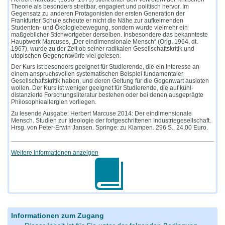
Theorie als besonders streitbar, engagiert und politisch hervor. Im
Gegensatz zu anderen Protagonisten der ersten Generation der
Frankfurter Schule scheute er nicht die Nähe zur aufkeimenden
Studenten- und Ökologiebewegung, sondern wurde vielmehr ein
maßgeblicher Stichwortgeber derselben. Insbesondere das bekannteste
Hauptwerk Marcuses, „Der eindimensionale Mensch“ (Orig. 1964, dt.
1967), wurde zu der Zeit ob seiner radikalen Gesellschaftskritik und
utopischen Gegenentwürfe viel gelesen.
Der Kurs ist besonders geeignet für Studierende, die ein Interesse an
einem anspruchsvollen systematischen Beispiel fundamentaler
Gesellschaftskritik haben, und deren Geltung für die Gegenwart ausloten
wollen. Der Kurs ist weniger geeignet für Studierende, die auf kühl-
distanzierte Forschungsliteratur bestehen oder bei denen ausgeprägte
Philosophieallergien vorliegen.
Zu lesende Ausgabe: Herbert Marcuse 2014: Der eindimensionale
Mensch. Studien zur Ideologie der fortgeschrittenen Industriegesellschaft.
Hrsg. von Peter-Erwin Jansen. Springe: zu Klampen. 296 S., 24,00 Euro.
Weitere Informationen anzeigen
Informationen zum Zugang