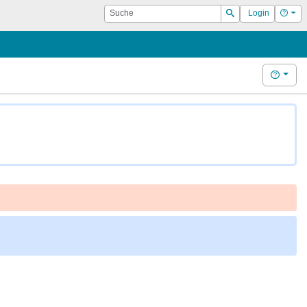
Suche
Hilf
Login
Suchen
Hilfe