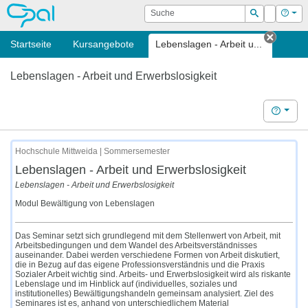
OPAL
Suche
Login
Hilf
Suchen
Startseite
Kursangebote
Lebenslagen - Arbeit u...
Tab sc
Lebenslagen - Arbeit und Erwerbslosigkeit
Hilfe
Hochschule Mittweida | Sommersemester
Lebenslagen - Arbeit und Erwerbslosigkeit
Lebenslagen - Arbeit und Erwerbslosigkeit
Modul Bewältigung von Lebenslagen
Das Seminar setzt sich grundlegend mit dem Stellenwert von Arbeit, mit
Arbeitsbedingungen und dem Wandel des Arbeitsverständnisses
auseinander. Dabei werden verschiedene Formen von Arbeit diskutiert,
die in Bezug auf das eigene Professionsverständnis und die Praxis
Sozialer Arbeit wichtig sind. Arbeits- und Erwerbslosigkeit wird als riskante
Lebenslage und im Hinblick auf (individuelles, soziales und
institutionelles) Bewältigungshandeln gemeinsam analysiert. Ziel des
Seminares ist es, anhand von unterschiedlichem Material