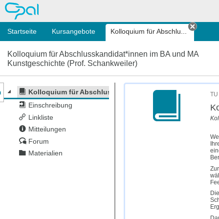
OPAL
Startseite
Kursangebote
Kolloquium für Abschlu...
Tab sc
Kolloquium für Abschlusskandidat*innen im BA und MA
Kunstgeschichte (Prof. Schankweiler)
nzeige des Kursmenüs
Kolloquium für Abschlusskandidat*innen im BA und MA K
TU 
Einschreibung
Ko
Linkliste
Kol
Mitteilungen
Wen
Forum
Ihr
ein
Materialien
Ber
Zur
wäh
Fee
Die
Sch
Erg
Dar