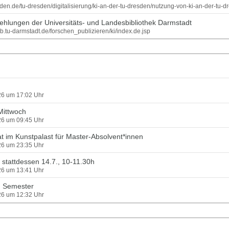
esden.de/tu-dresden/digitalisierung/ki-an-der-tu-dresden/nutzung-von-ki-an-der-tu-
hlungen der Universitäts- und Landesbibliothek Darmstadt
lb.tu-darmstadt.de/forschen_publizieren/ki/index.de.jsp
026 um 17:02 Uhr
Mittwoch
026 um 09:45 Uhr
t im Kunstpalast für Master-Absolvent*innen
026 um 23:35 Uhr
 stattdessen 14.7., 10-11.30h
026 um 13:41 Uhr
m Semester
026 um 12:32 Uhr