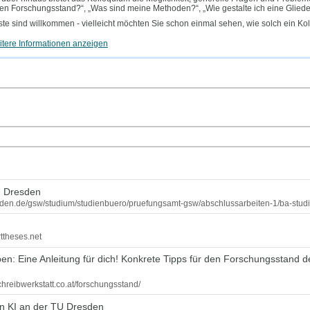
en Forschungsstand?“, „Was sind meine Methoden?“, „Wie gestalte ich eine Glied
te sind willkommen - vielleicht möchten Sie schon einmal sehen, wie solch ein K
tere Informationen anzeigen
U Dresden
dresden.de/gsw/studium/studienbuero/pruefungsamt-gsw/abschlussarbeiten-1/ba-stu
rttheses.net
n: Eine Anleitung für dich! Konkrete Tipps für den Forschungsstand de
chreibwerkstatt.co.at/forschungsstand/
n KI an der TU Dresden