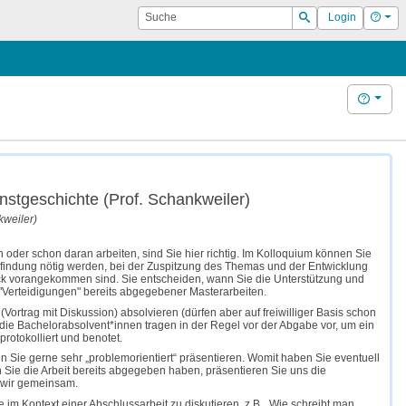
Suche
Hilf
Login
Suchen
Hilfe
stgeschichte (Prof. Schankweiler)
kweiler)
der schon daran arbeiten, sind Sie hier richtig. Im Kolloquium können Sie
nfindung nötig werden, bei der Zuspitzung des Themas und der Entwicklung
ück vorangekommen sind. Sie entscheiden, wann Sie die Unterstützung und
"Verteidigungen" bereits abgegebener Masterarbeiten.
rtrag mit Diskussion) absolvieren (dürfen aber auf freiwilliger Basis schon
ie Bachelorabsolvent*innen tragen in der Regel vor der Abgabe vor, um ein
rotokolliert und benotet.
n Sie gerne sehr „problemorientiert“ präsentieren. Womit haben Sie eventuell
ie die Arbeit bereits abgegeben haben, präsentieren Sie uns die
n wir gemeinsam.
im Kontext einer Abschlussarbeit zu diskutieren, z.B. „Wie schreibt man