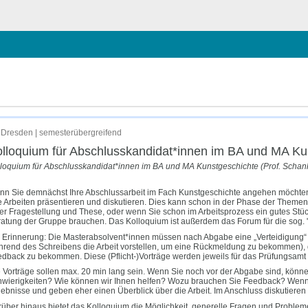
hließen
unstgeschichte (Prof. Schankweiler)
Dresden | semesterübergreifend
lloquium für Abschlusskandidat*innen im BA und MA Kun
loquium für Abschlusskandidat*innen im BA und MA Kunstgeschichte (Prof. Schan
n Sie demnächst Ihre Abschlussarbeit im Fach Kunstgeschichte angehen möchten o
e Arbeiten präsentieren und diskutieren. Dies kann schon in der Phase der Theme
er Fragestellung und These, oder wenn Sie schon im Arbeitsprozess ein gutes St
atung der Gruppe brauchen. Das Kolloquium ist außerdem das Forum für die sog. 
 Erinnerung: Die Masterabsolvent*innen müssen nach Abgabe eine „Verteidigung“ (Vo
rend des Schreibens die Arbeit vorstellen, um eine Rückmeldung zu bekommen), d
dback zu bekommen. Diese (Pflicht-)Vorträge werden jeweils für das Prüfungsamt p
 Vorträge sollen max. 20 min lang sein. Wenn Sie noch vor der Abgabe sind, könne
wierigkeiten? Wie können wir Ihnen helfen? Wozu brauchen Sie Feedback? Wenn S
ebnisse und geben eher einen Überblick über die Arbeit. Im Anschluss diskutiere
über hinaus bietet das Kolloquium die Möglichkeit, generelle Fragen und Probleme 