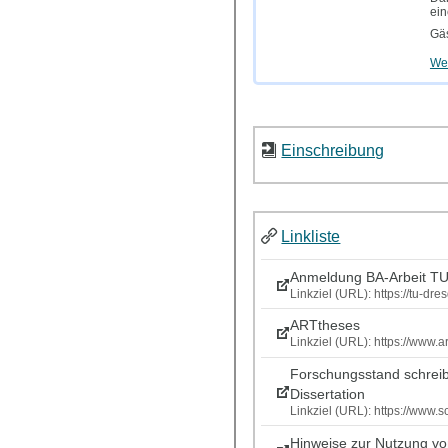
ein
Gäs
Wei
Einschreibung
Linkliste
Anmeldung BA-Arbeit T
Linkziel (URL): https://tu-
ARTtheses
Linkziel (URL): https://www.a
Forschungsstand schreibe
Dissertation
Linkziel (URL): https://www.s
Hinweise zur Nutzung vo