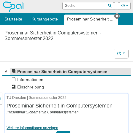
OPAL
Suche
Login
Hilf
Suchen
Startseite
Kursangebote
Proseminar Sicherheit ...
Tab sc
Proseminar Sicherheit in Computersystemen -
Sommersemester 2022
Hilfe
Proseminar Sicherheit in Computersystemen
Informationen
Einschreibung
nzeige des Kursmenüs
TU Dresden | Sommersemester 2022
Proseminar Sicherheit in Computersystemen
Proseminar Sicherheit in Computersystemen
Weitere Informationen anzeigen