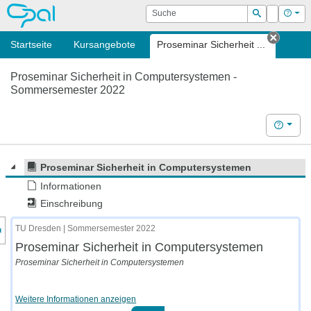
OPAL
Suche
Login
Hilf
Suchen
Startseite
Kursangebote
Proseminar Sicherheit ...
Tab sc
Proseminar Sicherheit in Computersystemen -
Sommersemester 2022
Hilfe
Proseminar Sicherheit in Computersystemen
Informationen
Einschreibung
nzeige des Kursmenüs
TU Dresden | Sommersemester 2022
Proseminar Sicherheit in Computersystemen
Proseminar Sicherheit in Computersystemen
Weitere Informationen anzeigen