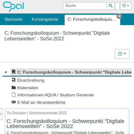
OPAL
Suche
Login
Hilf
Suchen
Startseite
Kursangebote
C: Forschungskolloquiu...
Tab s
C: Forschungskolloquium - Schwerpunkt "Digitale
Lebenswelten" - SoSe 2022
Hilfe
C: Forschungskolloquium - Schwerpunkt "Digitale Leben
Einschreibung
Materialien
Informationen AQUA / Studium Generale
E-Mail an Verantwortliche
nzeige des Kursmenüs
TU Dresden | Sommersemester 2022
C: Forschungskolloquium - Schwerpunkt "Digitale
Lebenswelten" - SoSe 2022
C: Forschungskolloquium - Schwerpunkt "Digitale Lebenswelten" - SoSe