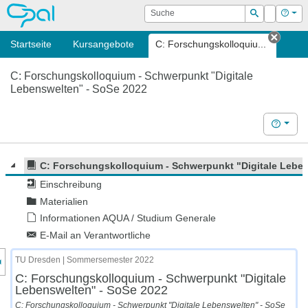
OPAL
Suche
Login
Hilf
Suchen
Startseite
Kursangebote
C: Forschungskolloquiu...
Tab s
C: Forschungskolloquium - Schwerpunkt "Digitale
Lebenswelten" - SoSe 2022
Hilfe
C: Forschungskolloquium - Schwerpunkt "Digitale Leben
Einschreibung
Materialien
Informationen AQUA / Studium Generale
E-Mail an Verantwortliche
nzeige des Kursmenüs
TU Dresden | Sommersemester 2022
C: Forschungskolloquium - Schwerpunkt "Digitale
Lebenswelten" - SoSe 2022
C: Forschungskolloquium - Schwerpunkt "Digitale Lebenswelten" - SoSe