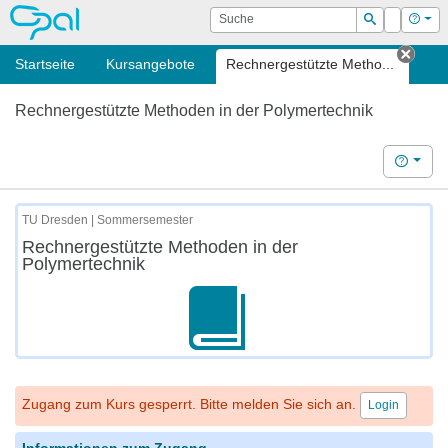
OPAL
Suche
Login
Hilf
Suchen
Startseite
Kursangebote
Rechnergestützte Metho...
Tab s
Rechnergestützte Methoden in der Polymertechnik
Hilfe
TU Dresden | Sommersemester
Rechnergestützte Methoden in der
Polymertechnik
Zugang zum Kurs gesperrt. Bitte melden Sie sich an.
Login