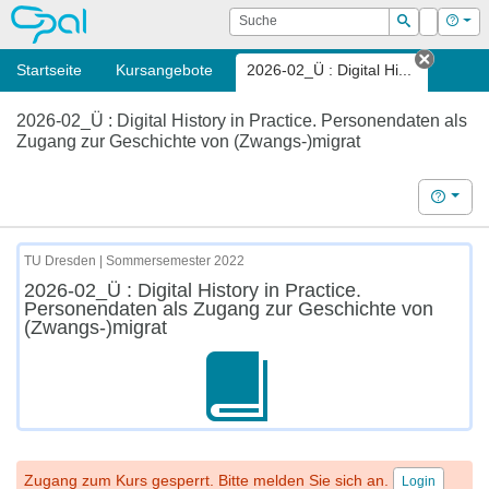
OPAL
Suche
Login
Hilf
Suchen
Startseite
Kursangebote
2026-02_Ü : Digital Hi...
Tab sch
2026-02_Ü : Digital History in Practice. Personendaten als
Zugang zur Geschichte von (Zwangs-)migrat
Hilfe
TU Dresden | Sommersemester 2022
2026-02_Ü : Digital History in Practice.
Personendaten als Zugang zur Geschichte von
(Zwangs-)migrat
Zugang zum Kurs gesperrt. Bitte melden Sie sich an.
Login