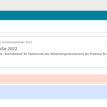
chließen
ge | Sommersemester 2022
SoSe 2022
ik - Bremsbetrieb" für Studierende des Verkehrsingenieurwesens der Professur f