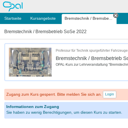
OPAL
Startseite
Kursangebote
Bremstechnik / Bremsbe...
Tab s
Bremstechnik / Bremsbetrieb SoSe 2022
Professur für Technik spurgeführter Fahrzeu
Bremstechnik / Bremsbetrieb 
OPAL-Kurs zur Lehrveranstaltung "Bremstechn
Zugang zum Kurs gesperrt. Bitte melden Sie sich an.
Login
Informationen zum Zugang
Sie haben zu wenig Berechtigungen, um diesen Kurs zu starten.