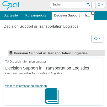
OPAL
Suche
Login
Hilf
Suchen
Startseite
Kursangebote
Decision Support in Tr...
Tab sch
Decision Support in Transportation Logistics
Hilfe
Decision Support in Transportation Logistics
nzeige des Kursmenüs
TU Dresden | Sommersemester
Decision Support in Transportation Logistics
Decision Support in Transportation Logistics
Weitere Informationen anzeigen